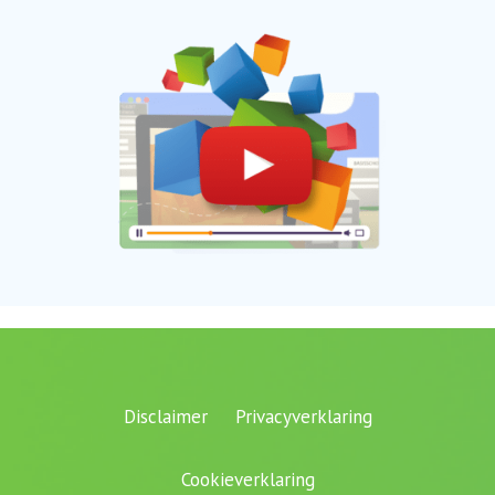
Disclaimer
Privacyverklaring
Cookieverklaring