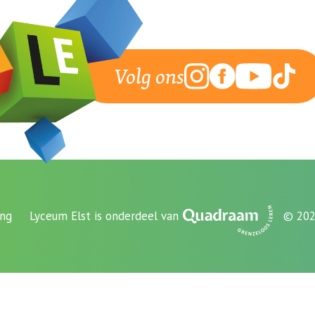
Volg ons
ing
Lyceum Elst is onderdeel van
© 202