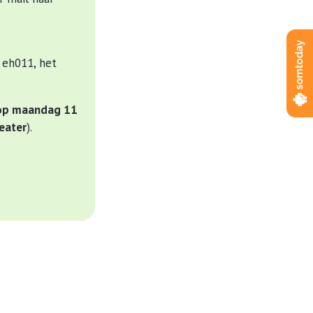
 eh011, het
 op maandag 11
eater
).