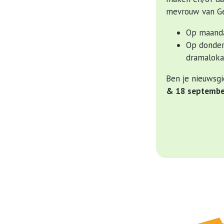
mevrouw van Ge
Op maanda
Op donder
dramaloka
Ben je nieuwsgi
& 18 september