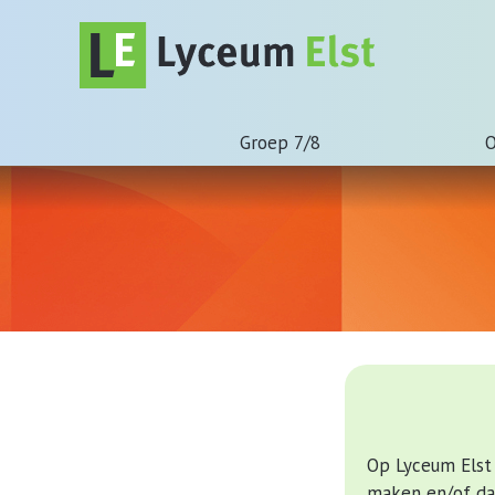
Groep 7/8
O
Op Lyceum Elst 
maken en/of da