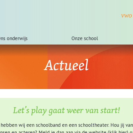
ns onderwijs
Onze school
Actueel
Let’s play gaat weer van start!
hebben wij een schoolband en een schooltheater. Hou jij van
nsen en acteren? Meld je dan aan
via de website (klik hier)
of