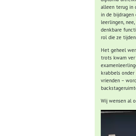
alleen terug i
in de bijdragen
leerlingen, nee,
denkbare functi
rol die ze tijd
Het geheel wer
trots kwam vert
examenleerling
krabbels onder 
vrienden – word
backstageruimte
Wij wensen al o