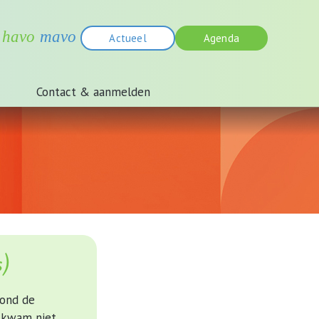
Actueel
Agenda
Contact & aanmelden
s)
vond de
a kwam niet