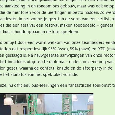
n de aankleding in en rondom ons gebouw, maar was ook volo
 die de mentoren voor de leerlingen in petto hadden. Zo wer
 artiesten in het zonnetje gezet in de vorm van een setlist, o
es die een festival een festival maken toebedeeld – geheel 
ens hun schoolloopbaan in de klas speelden.
d omlijst door een warm welkom van onze teamleiders en de
ellen dat respectievelijk 95% (vwo), 89% (havo) en 93% (ma
en geslaagd is. Na nauwgezette aanwijzingen van onze recto
het inmiddels uitgereikte diploma – onder toeziend oog van 
en gezet, waarna de confetti knalde en de afterparty in de
 het sluitstuk van het spektakel vormde.
nze, nu officieel, oud-leerlingen een fantastische toekomst t