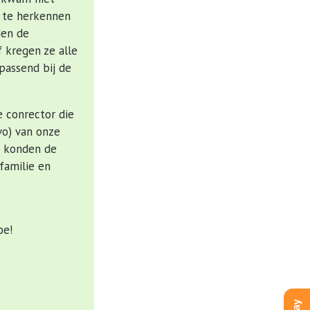
p te herkennen
den de
f kregen ze alle
passend bij de
 conrector die
vo) van onze
r konden de
familie en
oe!