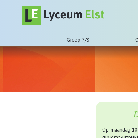
Groep 7/8
O
D
Op maandag 10 j
diploma-uitreik