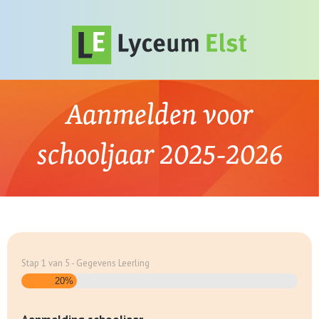
Aanmelden voor
schooljaar 2025-2026
Stap
1
van
5
- Gegevens Leerling
20%