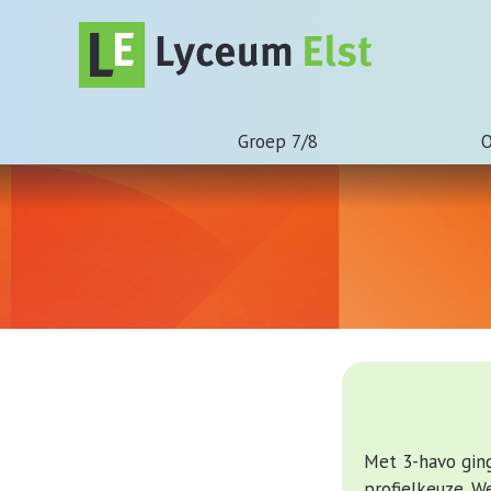
Groep 7/8
O
Met 3-havo gin
profielkeuze. 