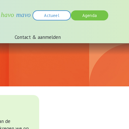
Actueel
Agenda
Contact & aanmelden
an de
 kregen we op