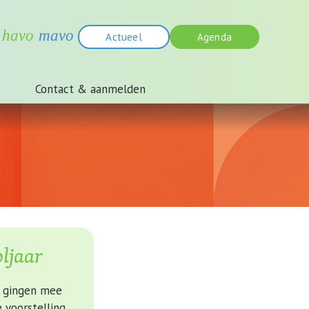
Actueel
Agenda
Contact & aanmelden
oljaar
en gingen mee
 voorstelling