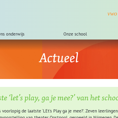
ns onderwijs
Onze school
Actueel
te ‘let’s play, ga je mee?’ van het scho
 voorlopig de laatste ‘LEt’s Play ga je mee?’. Zeven leerling
nvoorstelling van theater Oostpool, gespeeld in Nijmegen. De