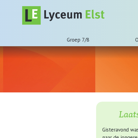
Groep 7/8
O
Laats
Gisteravond was
naar de jongere