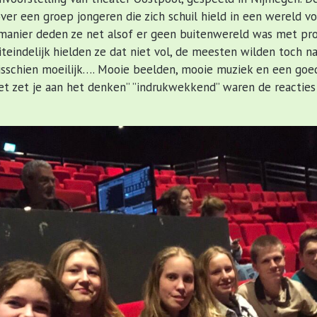
over een groep jongeren die zich schuil hield in een wereld vo
 manier deden ze net alsof er geen buitenwereld was met p
iteindelijk hielden ze dat niet vol, de meesten wilden toch na
sschien moeilijk…. Mooie beelden, mooie muziek en een goed
het zet je aan het denken” ”indrukwekkend” waren de reacties