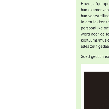
Hoera, afgelop
hun examenvoors
hun voorstelling
In een lekker t
persoonlijke o
werd door de le
kostuums/muziek
alles zelf gedaa
Goed gedaan e