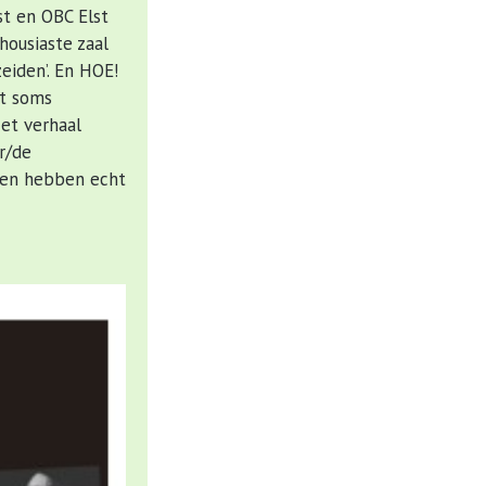
t en OBC Elst
housiaste zaal
zeiden’. En HOE!
et soms
et verhaal
r/de
ngen hebben echt