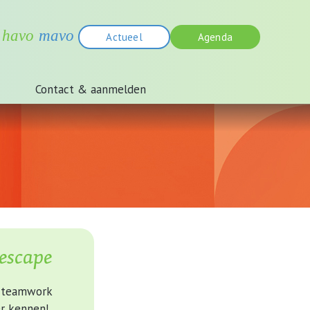
Actueel
Agenda
Contact & aanmelden
-escape
j teamwork
er kennen!