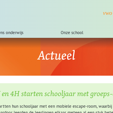
ns onderwijs
Onze school
Actueel
 en 4H starten schooljaar met groeps
tartten hun schooljaar met een mobiele escape-room, waarbi
ardoor leerden de leerlingen elkaar meteen al een stuk bet