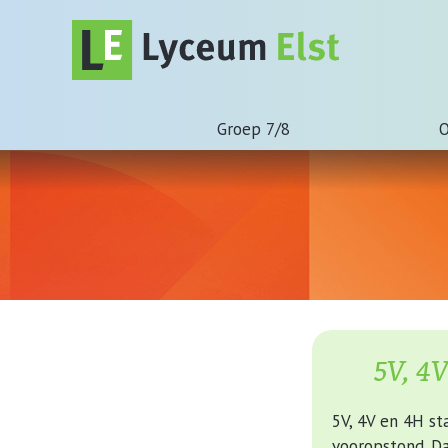
Groep 7/8
O
5V, 4V
5V, 4V en 4H s
vooropstond. Da