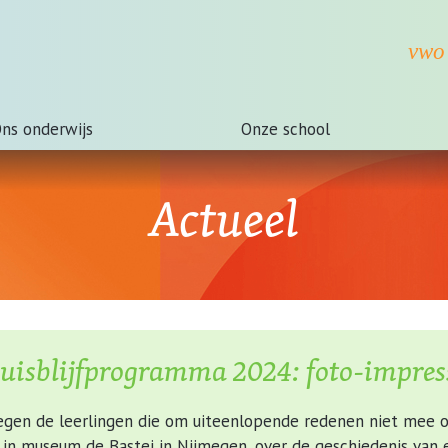
ns onderwijs
Onze school
Actueel
uisblijfprogramma 2024: foto-impres
gen de leerlingen die om uiteenlopende redenen niet mee o
 in museum de Bastei in Nijmegen, over de geschiedenis van 