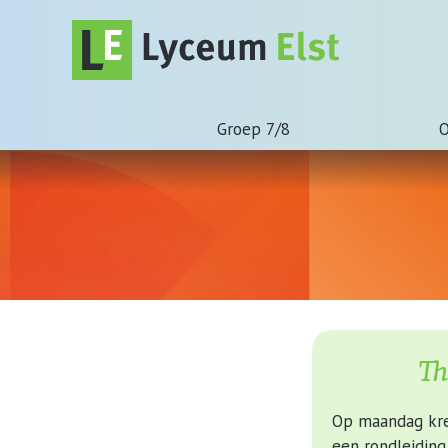
Groep 7/8
O
Th
Op maandag kre
een rondleiding