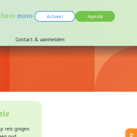
Actueel
Agenda
Contact & aanmelden
sie
p reis gingen
een oud