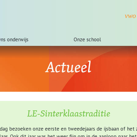
ns onderwijs
Onze school
Actueel
LE-Sinterklaastraditie
n dag bezoeken onze eerste en tweedejaars de ijsbaan of he
aas. Ook dit jaar was het weer fijn om in de aanloop naar he