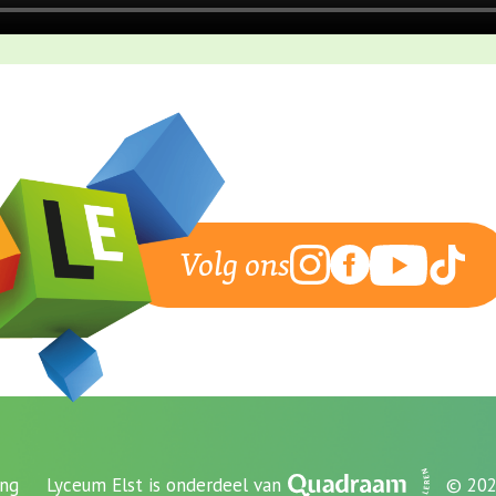
Volg ons
ing
Lyceum Elst is onderdeel van
© 202