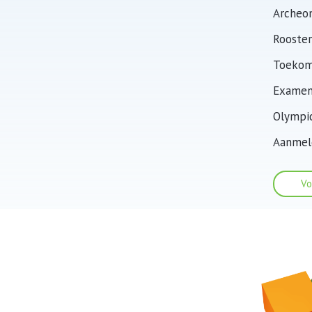
Archeon
Rooster
Toekom
Examen
Olympi
Aanmel
Vo